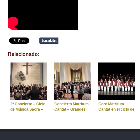
Relacionado:
2º Concierto – Ciclo
Concierto Matritum
Coro Matritum
de Música Sacra –
Cantat – Grandes
Cantat en el ciclo de
Lírica Time –
compositores de
la Comunidad de
Orquesta y Coro
Música Sacra
Madrid
Matritum Cantat